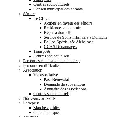
Centres socioculturels
Conseil municipal des enfants
Séniors
Le CLIC
Actions en faveur des sénoirs
Résidences autonomie
Repas à domicile
Service de Soins Infirmiers à Domicile
Equipe Spécialisée Alzheimer
CCAS Dépannages
Transports
Centres socioculturels
Personnes en situation de handicap
Personne en difficulté
Association
Vie associative
Pass Bénévolat
Demande de subventions
Annuaire des associations
Centres socioculturels
Nouveaux arrivants
Entreprise
Marchés publics
Guichet unique