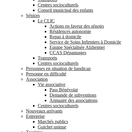
Centres socioculturels
Conseil municipal des enfants
Séniors
Le CLIC
Actions en faveur des sénoirs
Résidences autonomie
Repas à domicile
Service de Soins Infirmiers à Domicile
Equipe Spécialisée Alzheimer
CCAS Dépannages
Transports
Centres socioculturels
Personnes en situation de handicap
Personne en difficulté
Association
Vie associative
Pass Bénévolat
Demande de subventions
Annuaire des associations
Centres socioculturels
Nouveaux arrivants
Entreprise
Marchés publics
Guichet unique