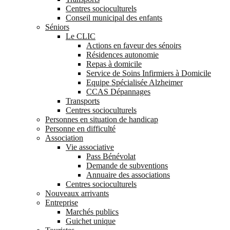
Centres socioculturels
Conseil municipal des enfants
Séniors
Le CLIC
Actions en faveur des sénoirs
Résidences autonomie
Repas à domicile
Service de Soins Infirmiers à Domicile
Equipe Spécialisée Alzheimer
CCAS Dépannages
Transports
Centres socioculturels
Personnes en situation de handicap
Personne en difficulté
Association
Vie associative
Pass Bénévolat
Demande de subventions
Annuaire des associations
Centres socioculturels
Nouveaux arrivants
Entreprise
Marchés publics
Guichet unique