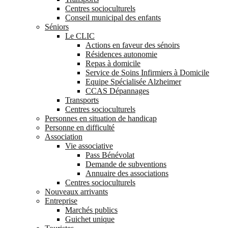
Centres socioculturels
Conseil municipal des enfants
Séniors
Le CLIC
Actions en faveur des sénoirs
Résidences autonomie
Repas à domicile
Service de Soins Infirmiers à Domicile
Equipe Spécialisée Alzheimer
CCAS Dépannages
Transports
Centres socioculturels
Personnes en situation de handicap
Personne en difficulté
Association
Vie associative
Pass Bénévolat
Demande de subventions
Annuaire des associations
Centres socioculturels
Nouveaux arrivants
Entreprise
Marchés publics
Guichet unique